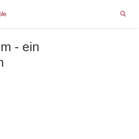
ple
um - ein
n