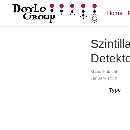
Home
Szintil
Detekto
Klaus Habicht
January 1998
Type